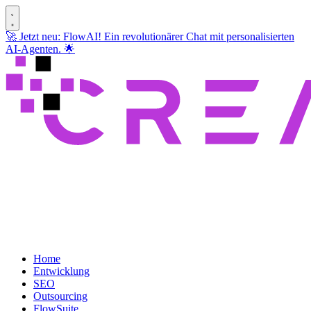
🚀 Jetzt neu: FlowAI! Ein revolutionärer Chat mit personalisierten
AI-Agenten. 🌟
Home
Entwicklung
SEO
Outsourcing
FlowSuite