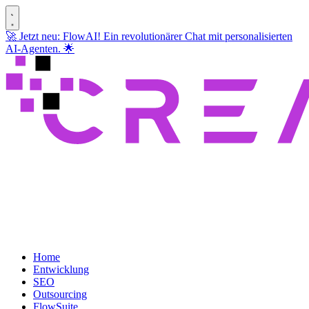
🚀 Jetzt neu: FlowAI! Ein revolutionärer Chat mit personalisierten
AI-Agenten. 🌟
Home
Entwicklung
SEO
Outsourcing
FlowSuite