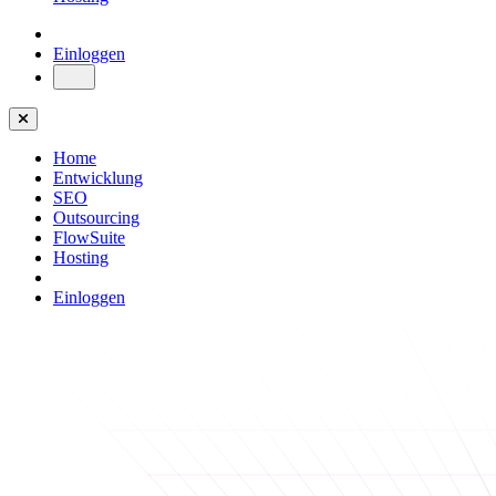
Einloggen
Home
Entwicklung
SEO
Outsourcing
FlowSuite
Hosting
Einloggen