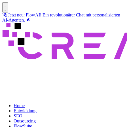
🚀 Jetzt neu: FlowAI! Ein revolutionärer Chat mit personalisierten
AI-Agenten. 🌟
Home
Entwicklung
SEO
Outsourcing
FlowSuite